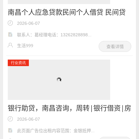
南昌个人应急贷款民间个人借贷 民间贷
款民间个人借贷
2026-06-07
联系人：葛经理电话：13262828898...
生活999
查看详情
行业资讯
银行助贷，南昌咨询，周转|银行借资|房
产抵押，有抵押物即可
2026-06-07
此页面广告位出租内容范围：金银抵押...