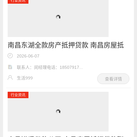
行业资讯
南昌东湖全款房产抵押贷款 南昌房屋抵
押贷款咨询专线
2026-06-07
联系人：闵经理电话：18507917...
生活999
查看详情
行业资讯