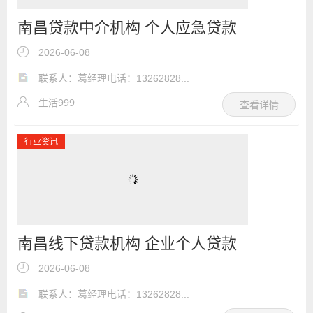
南昌贷款中介机构 个人应急贷款
2026-06-08
联系人：葛经理电话：13262828...
生活999
查看详情
行业资讯
南昌线下贷款机构 企业个人贷款
2026-06-08
联系人：葛经理电话：13262828...