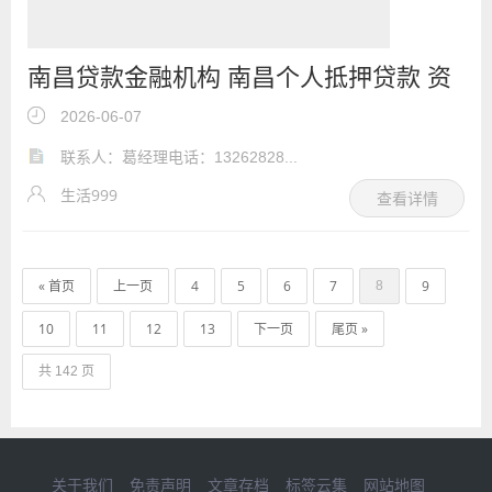
南昌贷款金融机构 南昌个人抵押贷款 资
金问题不再难
2026-06-07
联系人：葛经理电话：13262828...
生活999
查看详情
« 首页
上一页
4
5
6
7
9
8
10
11
12
13
下一页
尾页 »
共 142 页
关于我们
免责声明
文章存档
标签云集
网站地图