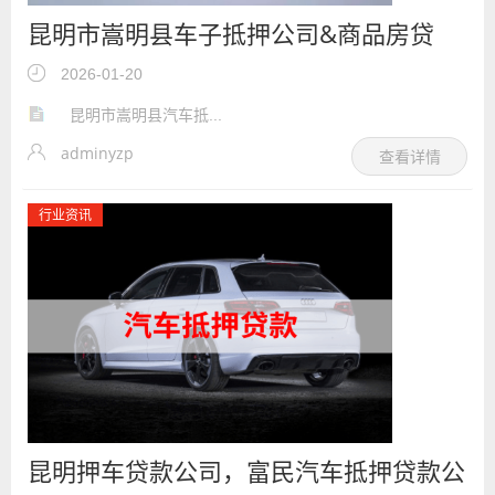
昆明市嵩明县车子抵押公司&商品房贷
款，房本汽车抵押红本贷款
2026-01-20
昆明市嵩明县汽车抵...
adminyzp
查看详情
行业资讯
昆明押车贷款公司，富民汽车抵押贷款公