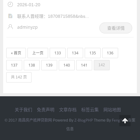
司
2026-01-20
联系人晋经理：18708715858&nbs...
adminyzp
查看详情
« 首页
上一页
133
134
135
136
137
138
139
140
141
142
共 142 页
关于我们
免责声明
文章存档
标签云集
网站地图
南昌房产抵押贷款网
Z-BlogPHP
FengYan
© 2017
Powered By
Theme By
备案
信息