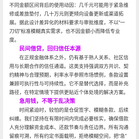
不同金额区间背后的使用动因：几千元可能用于紧急维
修或差旅垫付，几十万元则更倾向设备更新或渠道拓
展。据此设计差异化的材料要求与审批维度，不以“一
刀切”标准模糊真实需求，也不因金额小而降低专业
度。
民间借贷，回归信任本源
在正规金融体系之外，仍有基于熟人关系、社区信
用与长期合作的信任通道。这类支持强调双方共识、契
约精神与合理预期，利率水平参照市场惯例，条款设置
兼顾可执行性与可持续性。它不是替代选择，而是补充
路径，在特定情境下提供更贴近个体处境的解决方案。
急用钱，不等于乱决策
时间紧迫时，较怕的是仓促签字、模糊条款、后续
纠缠。我们坚持在有限时间内完成必要核实，确保借款
人充分理解资金成本、还款节奏与责任边界。所有沟通
留痕可溯，所有约定书面载明，拒绝模糊空间，把“急”