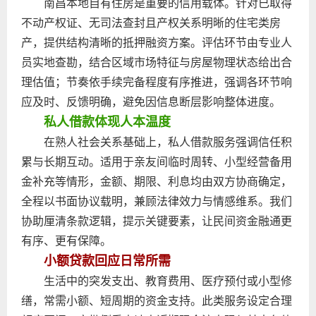
南昌本地自有住房是重要的信用载体。针对已取得
不动产权证、无司法查封且产权关系明晰的住宅类房
产，提供结构清晰的抵押融资方案。评估环节由专业人
员实地查勘，结合区域市场特征与房屋物理状态给出合
理估值；节奏依手续完备程度有序推进，强调各环节响
应及时、反馈明确，避免因信息断层影响整体进度。
私人借款体现人本温度
在熟人社会关系基础上，私人借款服务强调信任积
累与长期互动。适用于亲友间临时周转、小型经营备用
金补充等情形，金额、期限、利息均由双方协商确定，
全程以书面协议载明，兼顾法律效力与情感维系。我们
协助厘清条款逻辑，提示关键要素，让民间资金融通更
有序、更有保障。
小额贷款回应日常所需
生活中的突发支出、教育费用、医疗预付或小型修
缮，常需小额、短周期的资金支持。此类服务设定合理