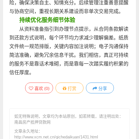
险，确保决策自主、知情充分。后续管理注重善意提醒
与协商空间，重视长期关系建设而非单次交易完成。
持续优化服务细节体验
从资料准备指引到办理节点提示，从合同条款解读
到还款方式说明，每个环节均力求减少理解偏差。纸质
文件统一规范排版，关键内容加注说明；电子沟通保持
简洁准确，避免冗余信息干扰。我们相信，真正可持续
的服务不是靠话术堆砌，而是靠每一次踏实履约积累的
信任厚度。
喜欢
(
0
)
打赏
分享
如无特殊说明，文章均为本站原创
，如若转载，请注明出处：
南昌房产抵押贷款网
文章永久地址：
http://www.xcm.net.cn/qichedaikuan/1431.html