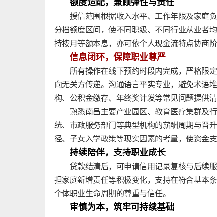
额度适配，兼顾弹性与责任
授信范围根据收入水平、工作年限及家庭负
分档额度区间，使不同职级、不同行业从业者均
持按月等额本息，亦可依个人现金流特点协商阶
信息闭环，保障职业尊严
所有操作在线下预约时段内完成，严格限定
向无关方传递。沟通语言平实专业，避免术语堆
构、公积金缴存、年终奖计发等常见问题提供清
熟悉南昌主要产业园区、教育医疗集群及行
统、市政服务部门等典型机构的薪酬周期与晋升
径、子女入学政策等现实因素的考量，使资金支
持续陪伴，支持职业成长
贷款结清后，可申请信用记录复核与后续服
担家庭新增责任等积极变化，支持在符合基本条
个体职业生命周期的尊重与信任。
审慎为本，筑牢可持续基础