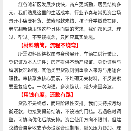
红谷滩新区发展步伐快，商户更新勤，居民结构多
元。我们熟悉这里的生活成本、行业节奏与常见资金场
景开小店要补货、装修尾款未结、孩子升学缴费在即、
老房翻新缺周转这些具体而微的需求，我们都见过、理
过、帮过。不空谈概念，只回应真实处境。
【材料精简，流程不绕弯】
所需资料围绕权属与身份展开，车辆提供行驶证、
登记证及本人证件；房产提供不动产权证、身份证明与
婚姻状况说明；其他类型贷款则侧重收入来源与用途合
理性。审核聚焦核心要素，不堆砌无关材料，不反复索
要重复信息。一次沟通，多次确认，减少来回奔波。
【用钱有度，还款有路】
贷款不是终点，而是阶段性安排。我们支持按月均
衡还款，也接受提前结清，不设违约门槛。若遇临时调
整，可协商优化后续安排。资金使用方向不限制，但建
议结合自身收支节奏设定合理期限，避免压力叠加。理