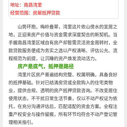
地址：南昌湾里
经营范围：房屋抵押贷款
山势环抱，梅岭叠翠，湾里这片依山傍水的宜居之
地，正迎来房产价值与资金需求深度契合的新契机。当
手握南昌湾里区域自有房产却暂需灵活资金周转时，全
款贷款服务便成为务实之选以产权清晰、评估公允、流
程规范为前提，让沉睡的资产焕发流动活力。
房产是底气，抵押是路径
湾里片区房产普遍结构完整、权属明确，具备良好
的抵押基础。针对已结清房贷或全款购入的住宅类物
业，提供合规、透明的房产抵押贷款咨询。不改变居住
使用状态，不干扰日常生活节奏，仅以不动产权证为依
托，在充分沟通评估后，匹配适配的资金方案。全程注
重产权安全与操作留痕，所有环节均符合不动产登记管
理相关指引。