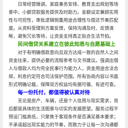
日常经营微调、家庭事务安排、教育支出规划等场
景中，小额贷款服务提供及时助力。金额设定兼顾实用
性与可控性，审批逻辑侧重用途合理性与偿还节奏匹配
度。从资料受理到方案反馈，保持沟通及时、反馈清
晰，避免冗长等待，让资金支持真正贴合生活节拍。
民间借贷关系建立在彼此知悉与自愿基础上
对于有明确借款意向且双方达成一致的自然人之间
资金往来，提供必要的流程参考与文书建议。强调出借
人与借款人均为完全民事行为能力人，资金用途合法合
规，利息约定符合司法保护范围。所有协商内容以书面
形式明确记载，保障双方权益均有据可循、有迹可查。
每一份托付，都值得被认真对待
无论是房产、车辆，还是个人信用与现实需求，背
后都是具体的生活图景与切实的发展愿望。服务过程不
预设门槛高低，只聚焦于客观条件是否满足基本要求；
不承诺超出现实能力的节奏，而致力于让每一次沟通都